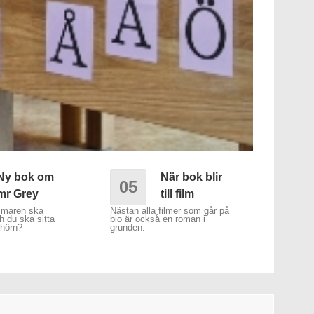
Ny bok om
När bok blir
05
mr Grey
till film
mmaren ska
Nästan alla filmer som går på
h du ska sitta
bio är också en roman i
 hörn?
grunden.