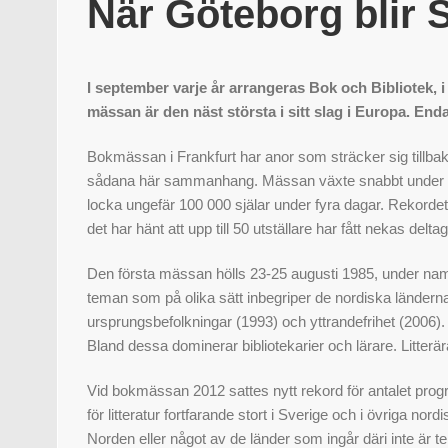
När Göteborg blir 
I september varje år arrangeras Bok och Bibliotek
mässan är den näst största i sitt slag i Europa. En
Bokmässan i Frankfurt har anor som sträcker sig tillbaka
sådana här sammanhang. Mässan växte snabbt under de f
locka ungefär 100 000 själar under fyra dagar. Rekordet 
det har hänt att upp till 50 utställare har fått nekas d
Den första mässan hölls 23-25 augusti 1985, under namne
teman som på olika sätt inbegriper de nordiska länder
ursprungsbefolkningar (1993) och yttrandefrihet (2006).
Bland dessa dominerar bibliotekarier och lärare. Litterä
Vid bokmässan 2012 sattes nytt rekord för antalet progr
för litteratur fortfarande stort i Sverige och i övriga
Norden eller något av de länder som ingår däri inte är 