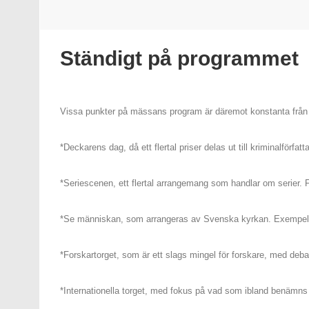
Ständigt på programmet
Vissa punkter på mässans program är däremot konstanta från år 
*Deckarens dag, då ett flertal priser delas ut till kriminalförf
*Seriescenen, ett flertal arrangemang som handlar om serier.
*Se människan, som arrangeras av Svenska kyrkan. Exempel 
*Forskartorget, som är ett slags mingel för forskare, med deb
*Internationella torget, med fokus på vad som ibland benämns tr