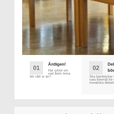
Äntligen!
De
01
02
bö
Har ryktet om
vad årets tema
blir nått er än?
Ska barnböcker 
vara föremål för
moraliska debatt