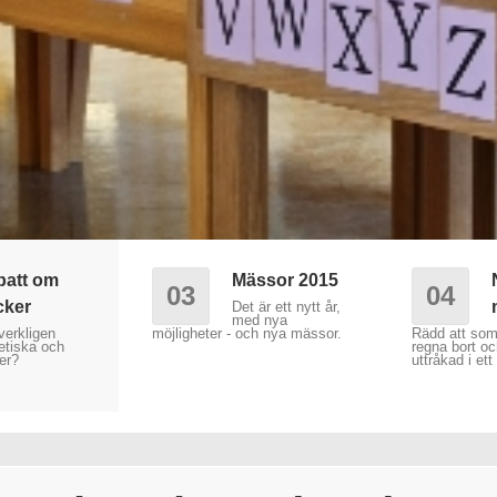
batt om
Mässor 2015
03
04
cker
Det är ett nytt år,
med nya
verkligen
möjligheter - och nya mässor.
Rädd att so
 etiska och
regna bort oc
er?
uttråkad i ett