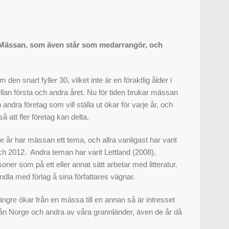
a Mässan, som även står som medarrangör, och
 snart fyller 30, vilket inte är en föraktlig ålder i
an första och andra året. Nu för tiden brukar mässan
ndra företag som vill ställa ut ökar för varje år, och
 att fler företag kan delta.
 år har mässan ett tema, och allra vanligast har varit
h 2012. Andra teman har varit Lettland (2008),
er som på ett eller annat sätt arbetar med litteratur.
ndla med förlag å sina författares vägnar.
ngre ökar från en mässa till en annan så är intresset
från Norge och andra av våra grannländer, även de år då