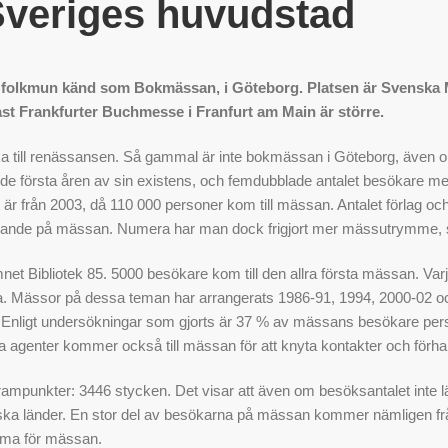
Sveriges huvudstad
, i folkmun känd som Bokmässan, i Göteborg. Platsen är Svensk
dast Frankfurter Buchmesse i Franfurt am Main är större.
 till renässansen. Så gammal är inte bokmässan i Göteborg, även om den
örsta åren av sin existens, och femdubblade antalet besökare mell
är från 2003, då 110 000 personer kom till mässan. Antalet förlag och a
eltagande på mässan. Numera har man dock frigjort mer mässutrymme, så
t Bibliotek 85. 5000 besökare kom till den allra första mässan. Varje
na. Mässor på dessa teman har arrangerats 1986-91, 1994, 2000-02 oc
 Enligt undersökningar som gjorts är 37 % av mässans besökare person
ra agenter kommer också till mässan för att knyta kontakter och förha
ampunkter: 3446 stycken. Det visar att även om besöksantalet inte lä
 nordiska länder. En stor del av besökarna på mässan kommer nämligen 
tema för mässan.