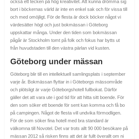
också ett tecken på hög kreativitet. Att kunna drömma sig
bort i böckernas värld är inte en enkel sak och för vissa till
och med omöjligt. För de flesta är dock böcker något vi
värdesätter högt och just bokmässan i Göteborg
uppskattar många. Under den tiden som bokmässan
pågår är Stockholm tomt på folk och fokus har bytts ut
från huvudstaden till den västra pärlan vid kusten.
Göteborg under mässan
Göteborg blir till en intellektuell samlingsplats i september
varje år. Bokmässan flyttar in i Göteborgs mässområde
och plötsligt är varje Göteborgshotell fullbokat. Därför
gäller det att vara ute i god tid för att hitta sitt boende. För
den som söker ett boende för sent kan komma och få bo
på campingen. Något de flesta vill undvika förmodligen.
För de som söker fina hotell med bra standard är
välkomna till Novotel. Det var trots allt 90 000 besökare på
mässan 2012 så risken finns att det är fullt överallt om ni