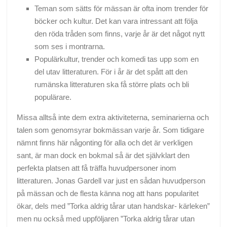
Teman som sätts för mässan är ofta inom trender för
böcker och kultur. Det kan vara intressant att följa
den röda tråden som finns, varje år är det något nytt
som ses i montrarna.
Populärkultur, trender och komedi tas upp som en
del utav litteraturen. För i år är det spått att den
rumänska litteraturen ska få större plats och bli
populärare.
Missa alltså inte dem extra aktiviteterna, seminarierna och
talen som genomsyrar bokmässan varje år. Som tidigare
nämnt finns här någonting för alla och det är verkligen
sant, är man dock en bokmal så är det självklart den
perfekta platsen att få träffa huvudpersoner inom
litteraturen. Jonas Gardell var just en sådan huvudperson
på mässan och de flesta känna nog att hans popularitet
ökar, dels med ”Torka aldrig tårar utan handskar- kärleken”
men nu också med uppföljaren ”Torka aldrig tårar utan