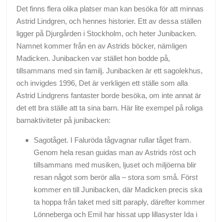
Det finns flera olika platser man kan besöka för att minnas
Astrid Lindgren, och hennes historier. Ett av dessa ställen
ligger på Djurgården i Stockholm, och heter Junibacken.
Namnet kommer från en av Astrids böcker, nämligen
Madicken. Junibacken var stället hon bodde på,
tillsammans med sin familj. Junibacken är ett sagolekhus,
och invigdes 1996, Det är verkligen ett ställe som alla
Astrid Lindgrens fantaster borde besöka, om inte annat är
det ett bra ställe att ta sina barn. Här lite exempel på roliga
barnaktiviteter på junibacken:
Sagotåget. I Faluröda tågvagnar rullar tåget fram.
Genom hela resan guidas man av Astrids röst och
tillsammans med musiken, ljuset och miljöerna blir
resan något som berör alla – stora som små. Först
kommer en till Junibacken, där Madicken precis ska
ta hoppa från taket med sitt paraply, därefter kommer
Lönneberga och Emil har hissat upp lillasyster Ida i