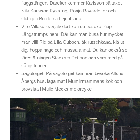
flaggstången. Därefter kommer Karlsson på taket,
Nils Karlsson Pyssling, Ronja Rövardotter och
slutligen Bröderna Lejonhjärta.
Ville Villekulle. Självklart kan du besöka Pippi
Långstrumps hem. Där kan man busa hur mycket
man vill! Rid på Lilla Gubben, åk rutschkana, klä ut
dig, hoppa hage och massa annat. Du kan också se
föreställningen Stackars Pettson och vara med på
sångstunden.
Sagotorget. På sagotorget kan man besöka Alfons
Åbergs hus, laga mat i Muminmammans kök och
provsitta i Mulle Mecks motorcykel.