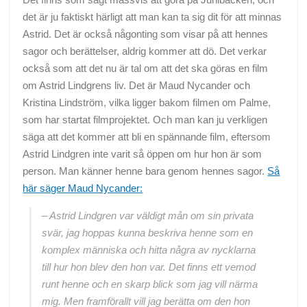
det är ju faktiskt härligt att man kan ta sig dit för att minnas
Astrid. Det är också någonting som visar på att hennes
sagor och berättelser, aldrig kommer att dö. Det verkar
också som att det nu är tal om att det ska göras en film
om Astrid Lindgrens liv. Det är Maud Nycander och
Kristina Lindström, vilka ligger bakom filmen om Palme,
som har startat filmprojektet. Och man kan ju verkligen
säga att det kommer att bli en spännande film, eftersom
Astrid Lindgren inte varit så öppen om hur hon är som
person. Man känner henne bara genom hennes sagor.
Så
här säger Maud Nycander:
– Astrid Lindgren var väldigt mån om sin privata
svär, jag hoppas kunna beskriva henne som en
komplex människa och hitta några av nycklarna
till hur hon blev den hon var. Det finns ett vemod
runt henne och en skarp blick som jag vill närma
mig. Men framförallt vill jag berätta om den hon