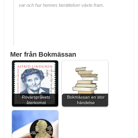
var och hur hennes berättelser växte fram.
Mer från Bokmässan
Rövarspråkets
Bokmässan en stor
återkomst
händelse