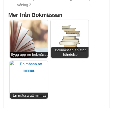
våning 2.
Mer från Bokmässan
Bokmässan en stor
Bygg upp en bokmässa
händelse
En mässa att minnas