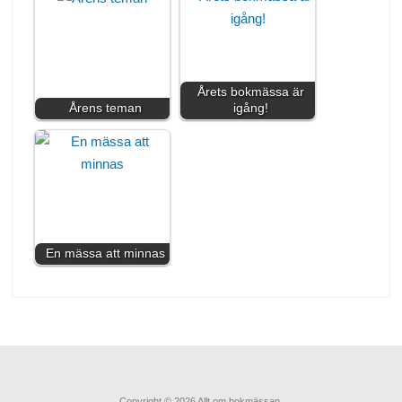
Årets bokmässa är
Årens teman
igång!
En mässa att minnas
Copyright © 2026 Allt om bokmässan.