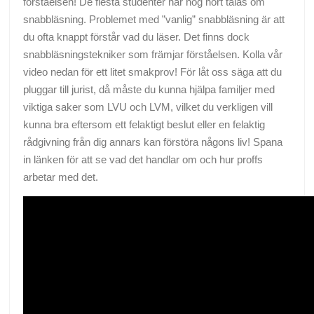
förståelsen! De flesta studenter har nog hört talas om
snabbläsning. Problemet med ”vanlig” snabbläsning är att
du ofta knappt förstår vad du läser. Det finns dock
snabbläsningstekniker som främjar förståelsen. Kolla vår
video nedan för ett litet smakprov! För låt oss säga att du
pluggar till jurist, då måste du kunna hjälpa familjer med
viktiga saker som LVU och LVM, vilket du verkligen vill
kunna bra eftersom ett felaktigt beslut eller en felaktig
rådgivning från dig annars kan förstöra någons liv! Spana
in länken för att se vad det handlar om och hur proffs
arbetar med det.