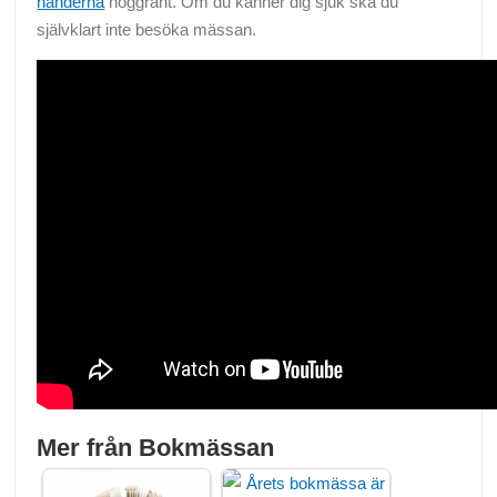
händerna
noggrant. Om du känner dig sjuk ska du
självklart inte besöka mässan.
Mer från Bokmässan