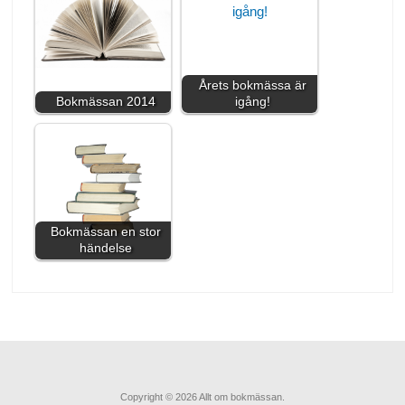
Årets bokmässa är
Bokmässan 2014
igång!
Bokmässan en stor
händelse
Copyright © 2026 Allt om bokmässan.