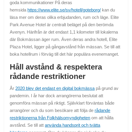
goda kommunikationer På deras
hemsida
https://www.elite.se/sv/hotell/goteborg/
kan du
läsa mer om deras olika erbjudanden, rum och läge. Elite
Park Avenue Hotel är centralt beläget på den berömda
Avenyn. Härifrån är det endast 1,1 kilometer till lokalerna
där Bokmässan äger rum. Även deras andra hotell, Elite
Plaza Hotel, ligger på gångavstånd från mässan. Se till att
boka hotellrum i förväg till det här populära evenemanget.
Håll avstånd & respektera
rådande restriktioner
År
2020 blev det endast en digital bokmässa
på grund av
pandemin. I år har dock arrangörerna beslutat att
genomföra mässan på riktigt. Självklart förväntas både
arrangörer och du som besökare att följa de
rådande
restriktionerna från Folkhälsomyndigheten
om att hålla
avstånd. Se till att
använda handsprit och tvätta